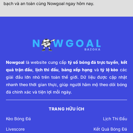
bạch và an toàn cùng Nowgoal ngay hôm nay.
Nowgoal
là website cung cấp
tỷ số bóng đá trực tuyến
,
kết
quả trận đấu
,
lịch thi đấu
,
bảng xếp hạng
và
tỷ lệ kèo
các
giải đấu lớn nhỏ trên toàn thế giới. Dữ liệu được cập nhật
nhanh theo thời gian thực, giúp người hâm mộ theo dõi bóng
đá chính xác và tiện lợi mỗi ngày.
TRANG HỮU ÍCH
Kèo Bóng Đá
Lịch Thi Đấu
Livescore
Kết Quả Bóng Đá