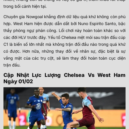
trong bối cảnh hiện tại.
Chuyên gia Nowgoal khẳng định dữ liệu quá khứ không còn phù
hợp. West Ham hiện được dẫn dắt bởi Nuno Espirito Santo, bậc
thầy phòng ngự phản công. Lối chơi này hoàn toàn khác so với
các đời HLV trước đây. Yếu tố Chelsea mệt mỏi sau trận đấu cúp
C1 là biến số lớn nhất mà không trận đối đầu nào trong quá khứ
có được. Hơn nữa, những thay đổi về nhân sự, đặc biệt là sự
vắng mặt của các trụ cột, sẽ làm thay đổi hoàn toàn cục diện
trận đấu.
Cập Nhật Lực Lượng Chelsea Vs West Ham
Ngày 01/02