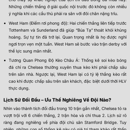
Những chiến thắng ở giải quốc nội trước đó không còn nhiều
ý nghĩa khi các cầu thủ phải ra sân với đôi chân nặng trĩu.
West Ham (Điểm rơi phong độ): Hai chiến thắng liên tiếp trước
Tottenham và Sunderland đã giúp “Búa Tạ” thoát khỏi khủng
hoảng. Sự tự tin đã trở lại. Quan trọng nhất là họ được nghỉ
ngơi trọn vẹn một tuần. West Ham sẽ bước vào trận derby với
thể lực sung mãn nhất.
Tương Quan Phong Độ Kèo Châu Á: Thống kê soi kèo bóng
đá chỉ ra Chelsea thường xuyên thua kèo khi phải chấp sâu
trên sân nhà. Ngược lại, West Ham lại có tỷ lệ thắng kèo rất
cao khi được chấp sâu trên sân khách, đặc biệt dưới thời HLV
thực dụng.
Lịch Sử Đối Đầu – Ưu Thế Nghiêng Về Đội Nào?
Nhìn vào thành tích đối đầu trong 10 trận gần nhất, Chelsea tỏ ra
vượt trội với 6 chiến thắng, 2 trận hòa và chỉ thua 2. Lịch sử rõ
ràng đang nghiêng về phía đội chủ sân Stamford Bridge. Tuy
nhiên, những con số thống kê này có giá trị tham khảo rất thấp