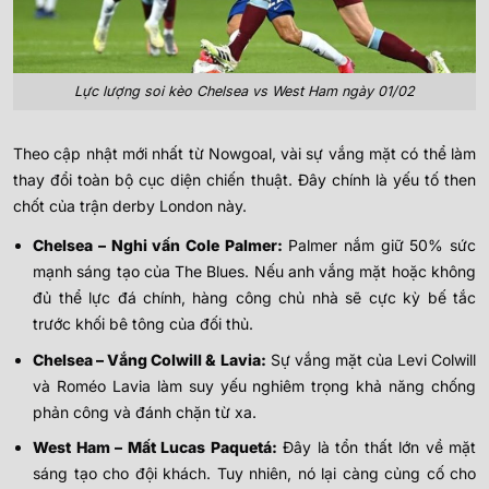
Lực lượng soi kèo Chelsea vs West Ham ngày 01/02
Theo cập nhật mới nhất từ Nowgoal, vài sự vắng mặt có thể làm
thay đổi toàn bộ cục diện chiến thuật. Đây chính là yếu tố then
chốt của trận derby London này.
Chelsea – Nghi vấn Cole Palmer:
Palmer nắm giữ 50% sức
mạnh sáng tạo của The Blues. Nếu anh vắng mặt hoặc không
đủ thể lực đá chính, hàng công chủ nhà sẽ cực kỳ bế tắc
trước khối bê tông của đối thủ.
Chelsea – Vắng Colwill & Lavia:
Sự vắng mặt của Levi Colwill
và Roméo Lavia làm suy yếu nghiêm trọng khả năng chống
phản công và đánh chặn từ xa.
West Ham – Mất Lucas Paquetá:
Đây là tổn thất lớn về mặt
sáng tạo cho đội khách. Tuy nhiên, nó lại càng củng cố cho