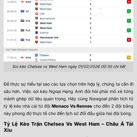
Soi kèo Chelsea vs West Ham ngày 01/02/2026 00:30 chi tiết
Để thực sự hiểu tại sao các lựa chọn trên hợp lý, chúng ta cần đi
sâu hơn. Việc soi kèo Ngoại Hạng Anh đòi hỏi phải mổ xẻ từng
mảnh ghép dữ liệu quan trọng. Hãy cùng Nowgoal phân tích từ
tỷ lệ kèo nhà cái từ đội
Monaco Vs Rennes
cho đến 2 đội bắng
này phong độ thực tế cho đến lịch sử đối đầu giữa hai đội bóng.
Tỷ Lệ Kèo Trận Chelsea Vs West Ham – Châu Á Tài
Xỉu