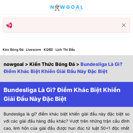
Kèo Bóng Đá
Livescore
KQBD
Lịch Thi Đấu
nowgoal
>
Kiến Thức Bóng Đá
>
Bundesliga Là Gì?
Điểm Khác Biệt Khiến Giải Đấu Này Đặc Biệt
Bundesliga Là Gì? Điểm Khác Biệt Khiến
Giải Đấu Này Đặc Biệt
Bundesliga là gì? điểm khác biệt khiến giải đấu này đặc biệt so
với các giải đấu hàng đầu khác? Vượt trên những trận cầu đỉnh
cao, linh hồn của giải đấu được hun đúc từ luật 50+1 độc nhất