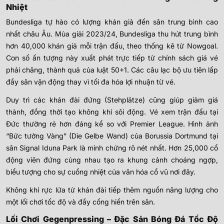
Nhiệt
Bundesliga tự hào có lượng khán giả đến sân trung bình cao
nhất châu Âu. Mùa giải 2023/24, Bundesliga thu hút trung bình
hơn 40,000 khán giả mỗi trận đấu, theo thống kê từ Nowgoal.
Con số ấn tượng này xuất phát trực tiếp từ chính sách giá vé
phải chăng, thành quả của luật 50+1. Các câu lạc bộ ưu tiên lấp
đầy sân vận động thay vì tối đa hóa lợi nhuận từ vé.
Duy trì các khán đài đứng (Stehplätze) cũng giúp giảm giá
thành, đồng thời tạo không khí sôi động. Vé xem trận đấu tại
Đức thường rẻ hơn đáng kể so với Premier League. Hình ảnh
“Bức tường Vàng” (Die Gelbe Wand) của Borussia Dortmund tại
sân Signal Iduna Park là minh chứng rõ nét nhất. Hơn 25,000 cổ
động viên đứng cùng nhau tạo ra khung cảnh choáng ngợp,
biểu tượng cho sự cuồng nhiệt của văn hóa cổ vũ nơi đây.
Không khí rực lửa từ khán đài tiếp thêm nguồn năng lượng cho
một lối chơi tốc độ và đầy cống hiến trên sân.
Lối Chơi Gegenpressing – Đặc Sản Bóng Đá Tốc Độ