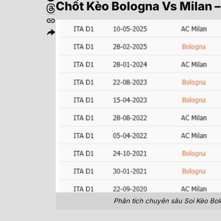
Chốt Kèo Bologna Vs Milan 
Phân tích chuyên sâu Soi Kèo Bo