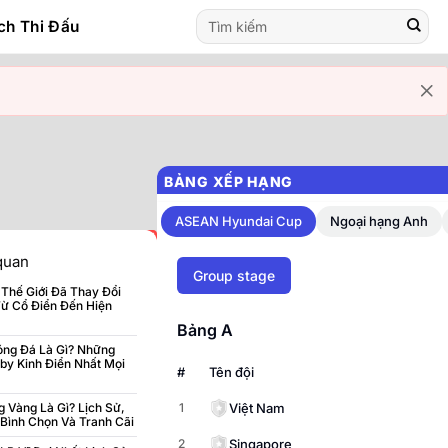
ch Thi Đấu
BẢNG XẾP HẠNG
ASEAN Hyundai Cup
Ngoại hạng Anh
 quan
Group stage
Thế Giới Đã Thay Đổi
ừ Cổ Điển Đến Hiện
Bảng A
óng Đá Là Gì? Những
by Kinh Điển Nhất Mọi
#
Tên đội
Việt Nam
 Vàng Là Gì? Lịch Sử,
1
 Bình Chọn Và Tranh Cãi
Singapore
2