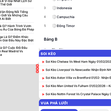
B Vĩ Đại Nhất Lịch Sử
Thế Giới
Indonesia
3
Vận Động Nổi Tiếng
 Giới Và Những Câu
Campuchia
4
 Ai Biết
Đông Timor
5
Là Gì? Hành Trình Vươn
u Âu Của Bóng Đá Pháp
ga Là Gì? Điểm Khác
Bảng B
ến Giải Đấu Này Đặc Biệt
Là Gì? Cuộc Đối Đầu
#
Tên đội
n Real Madrid Vs
SOI KÈO
na
Thái Lan
1
Soi Kèo Chelsea Vs West Ham Ngày 01/02/20
Myanmar
2
Soi Kèo Liverpool Vs Newcastle-Nhận Định N
Malaysia
3
Soi Kèo Aston Villa vs Brentford 01/02- Nhận
Philippines
4
Soi Kèo Man United Vs Fulham 01/02/2026 – 
Lào
5
Soi Kèo Nottm Forest Vs Crystal Palace Ngày 
VUA PHÁ LƯỚI