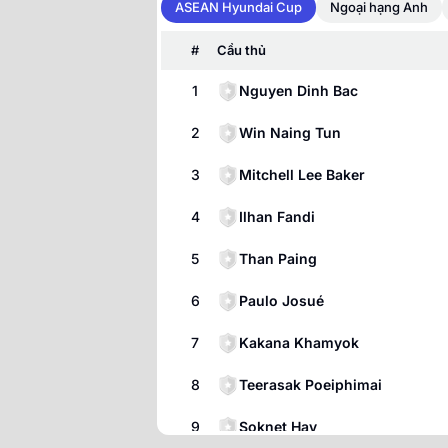
ASEAN Hyundai Cup
Ngoại hạng Anh
#
Cầu thủ
1
Nguyen Dinh Bac
2
Win Naing Tun
3
Mitchell Lee Baker
4
Ilhan Fandi
5
Than Paing
6
Paulo Josué
7
Kakana Khamyok
8
Teerasak Poeiphimai
9
Soknet Hav